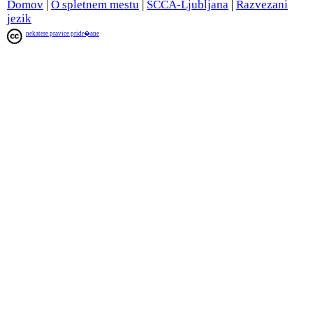
Domov
|
O spletnem mestu
|
SCCA-Ljubljana
|
Razvezani
jezik
nekatere pravice pridr�ane