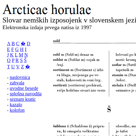
Slovar nemških izposojenk v slovenskem jez
Elektronska izdaja prvega natisa iz 1997
A
B
C
�
D
E
F
G
H
I
J
K
L
M
N
O
P
R
S
Š
T
U
V
Z
�
-
naslovnica
-
zahvala
-
uvodne besede
-
splošna navodila
-
seznam kratic
-
kazalo
-
kolofon