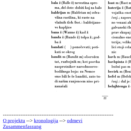
---------------------------------------------------------------
O projektu
-->
kronologija
-->
odmevi
Zusammenfassung