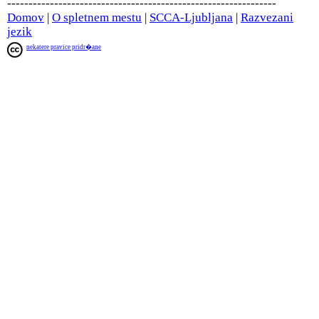
---------------------------------------------------------------
Domov
|
O spletnem mestu
|
SCCA-Ljubljana
|
Razvezani
jezik
nekatere pravice pridr�ane