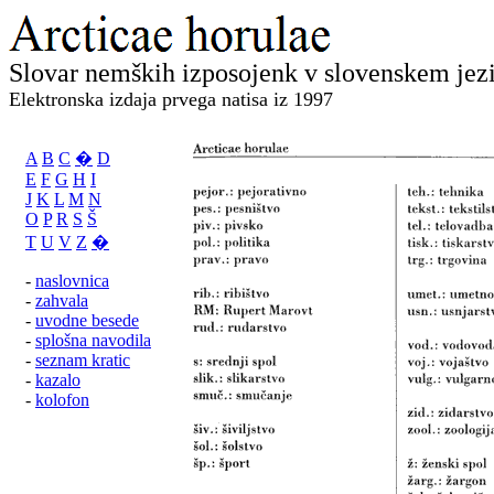
Slovar nemških izposojenk v slovenskem jez
Elektronska izdaja prvega natisa iz 1997
A
B
C
�
D
E
F
G
H
I
J
K
L
M
N
O
P
R
S
Š
T
U
V
Z
�
-
naslovnica
-
zahvala
-
uvodne besede
-
splošna navodila
-
seznam kratic
-
kazalo
-
kolofon