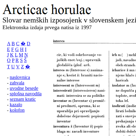
Slovar nemških izposojenk v slovenskem jez
Elektronska izdaja prvega natisa iz 1997
A
B
C
�
D
E
F
G
H
I
J
K
L
M
N
O
P
R
S
Š
T
U
V
Z
�
-
naslovnica
-
zahvala
-
uvodne besede
-
splošna navodila
-
seznam kratic
-
kazalo
-
kolofon