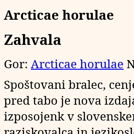
Arcticae horulae
Zahvala
Gor:
Arcticae horulae
N
Spoštovani bralec, cenj
pred tabo je nova izda
izposojenk v slovenske
raziskovalca in jezikos