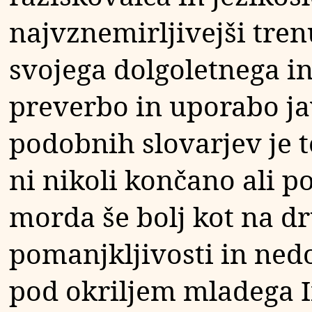
najvznemirljivejši tren
svojega dolgoletnega i
preverbo in uporabo jav
podobnih slovarjev je 
ni nikoli končano ali p
morda še bolj kot na d
pomanjkljivosti in nedo
pod okriljem mladega I