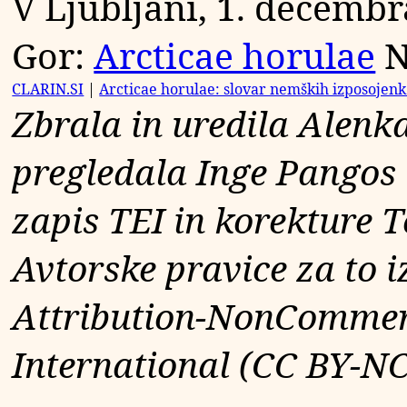
V Ljubljani, 1. decemb
Gor:
Arcticae horulae
N
CLARIN.SI
|
Arcticae horulae: slovar nemških izposojenk
Zbrala in uredila Alenk
pregledala Inge Pangos 
zapis TEI in korekture
Avtorske pravice za to i
Attribution-NonCommerc
International (CC BY-N