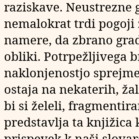
raziskave. Neustrezne
nemalokrat trdi pogoji 
namere, da zbrano grad
obliki. Potrpežljivega 
naklonjenostjo sprejme 
ostaja na nekaterih, ža
bi si želeli, fragmenti
predstavlja ta knjižica
prispevek k naši slovars