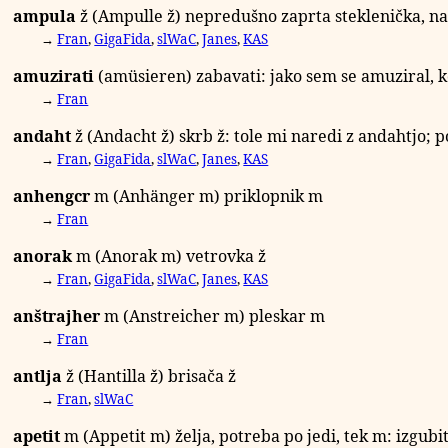
ampula
ž
(Ampulle
ž
) nepredušno zaprta steklenička, n
→
Fran
,
GigaFida
,
slWaC
,
Janes
,
KAS
amuzirati
(amüsieren) zabavati: jako sem se amuziral, k
→
Fran
andaht
ž
(Andacht
ž
) skrb
ž
: tole mi naredi z andahtjo;
→
Fran
,
GigaFida
,
slWaC
,
Janes
,
KAS
anhengcr
m
(Anhänger
m
) priklopnik
m
→
Fran
anorak
m
(Anorak
m
) vetrovka
ž
→
Fran
,
GigaFida
,
slWaC
,
Janes
,
KAS
anštrajher
m
(Anstreicher
m
) pleskar
m
→
Fran
antlja
ž
(Hantilla
ž
) brisača
ž
→
Fran
,
slWaC
apetit
m
(Appetit
m
) želja, potreba po jedi, tek
m
: izgubi