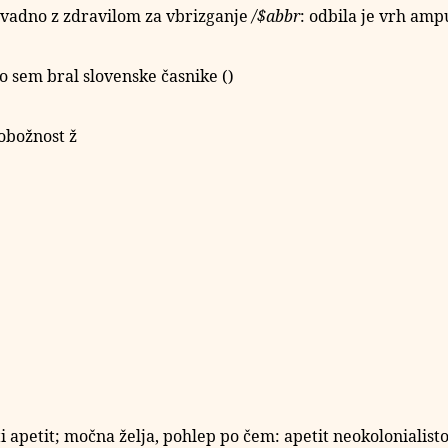
avadno z zdravilom za vbrizganje
/
$abbr
: odbila je vrh amp
o sem bral slovenske časnike (
)
 pobožnost
ž
ti apetit; močna želja, pohlep po čem: apetit neokolonialist