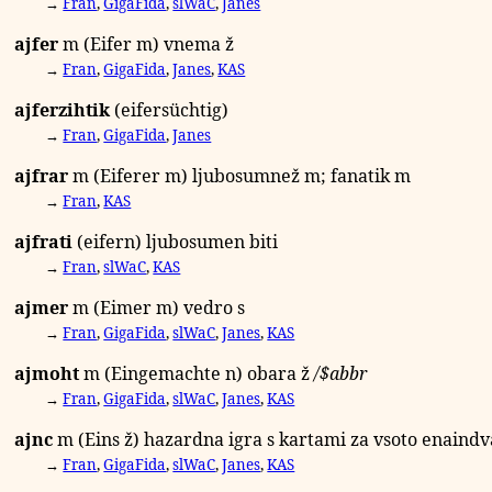
→
Fran
,
GigaFida
,
slWaC
,
Janes
ajfer
m
(Eifer
m
) vnema
ž
→
Fran
,
GigaFida
,
Janes
,
KAS
ajferzihtik
(eifersüchtig)
→
Fran
,
GigaFida
,
Janes
ajfrar
m
(Eiferer
m
) ljubosumnež
m
; fanatik
m
→
Fran
,
KAS
ajfrati
(eifern) ljubosumen biti
→
Fran
,
slWaC
,
KAS
ajmer
m
(Eimer
m
) vedro
s
→
Fran
,
GigaFida
,
slWaC
,
Janes
,
KAS
ajmoht
m
(Eingemachte n) obara
ž
/
$abbr
→
Fran
,
GigaFida
,
slWaC
,
Janes
,
KAS
ajnc
m
(Eins
ž
) hazardna igra s kartami za vsoto enaindv
→
Fran
,
GigaFida
,
slWaC
,
Janes
,
KAS