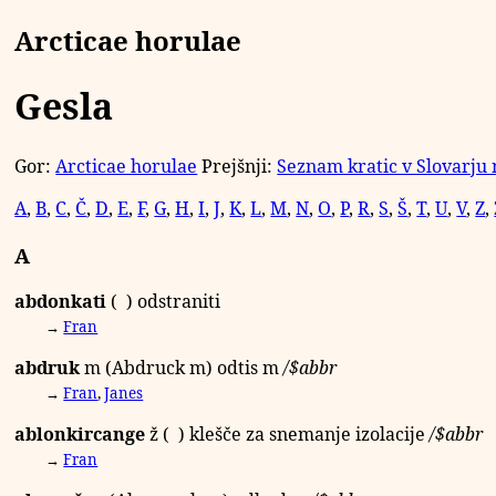
Arcticae horulae
Gesla
Gor:
Arcticae horulae
Prejšnji:
Seznam kratic v Slovarju
A
,
B
,
C
,
Č
,
D
,
E
,
F
,
G
,
H
,
I
,
J
,
K
,
L
,
M
,
N
,
O
,
P
,
R
,
S
,
Š
,
T
,
U
,
V
,
Z
,
A
abdonkati
( ) odstraniti
→
Fran
abdruk
m
(Abdruck
m
) odtis
m
/
$abbr
→
Fran
,
Janes
ablonkircange
ž
( ) klešče za snemanje izolacije
/
$abbr
→
Fran