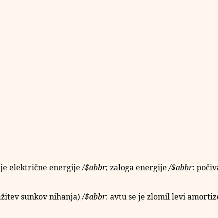
je električne energije
/
$abbr
; zaloga energije
/
$abbr
: počiv
ažitev sunkov nihanja)
/
$abbr
: avtu se je zlomil levi amortiz