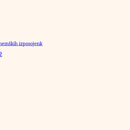
 nemških izposojenk
Ž