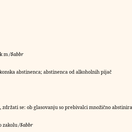
ik
m
/
$abbr
akonska abstinenca; abstinenca od alkoholnih pijač
, zdržati se: ob glasovanju so prebivalci množično abstiniral
o zakolu
/
$abbr