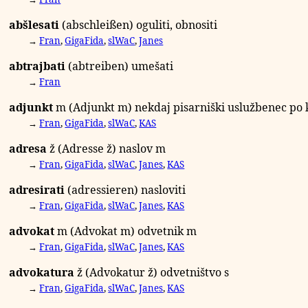
abšlesati
(abschleißen) oguliti, obnositi
→
Fran
,
GigaFida
,
slWaC
,
Janes
abtrajbati
(abtreiben) umešati
→
Fran
adjunkt
m
(Adjunkt
m
) nekdaj pisarniški uslužbenec po
→
Fran
,
GigaFida
,
slWaC
,
KAS
adresa
ž
(Adresse
ž
) naslov
m
→
Fran
,
GigaFida
,
slWaC
,
Janes
,
KAS
adresirati
(adressieren) nasloviti
→
Fran
,
GigaFida
,
slWaC
,
Janes
,
KAS
advokat
m
(Advokat
m
) odvetnik
m
→
Fran
,
GigaFida
,
slWaC
,
Janes
,
KAS
advokatura
ž
(Advokatur
ž
) odvetništvo
s
→
Fran
,
GigaFida
,
slWaC
,
Janes
,
KAS