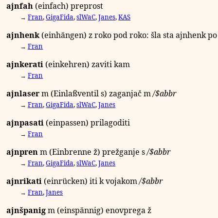
ajnfah
(einfach) preprost
→
Fran
,
GigaFida
,
slWaC
,
Janes
,
KAS
ajnhenk
(einhängen) z roko pod roko: šla sta ajnhenk p
→
Fran
ajnkerati
(einkehren) zaviti kam
→
Fran
ajnlaser
m
(Einlaßventil
s
) zaganjač
m
/
$abbr
→
Fran
,
GigaFida
,
slWaC
,
Janes
ajnpasati
(einpassen) prilagoditi
→
Fran
ajnpren
m
(Einbrenne
ž
) prežganje
s
/
$abbr
→
Fran
,
GigaFida
,
slWaC
,
Janes
ajnrikati
(einrücken) iti k vojakom
/
$abbr
→
Fran
,
Janes
ajnšpanig
m
(einspännig) enovprega
ž