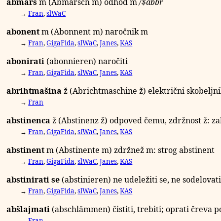
abmarš
m
(Abmarsch
m
) odhod
m
/
$abbr
→
Fran
,
slWaC
abonent
m
(Abonnent
m
) naročnik
m
→
Fran
,
GigaFida
,
slWaC
,
Janes
,
KAS
abonirati
(abonnieren) naročiti
→
Fran
,
GigaFida
,
slWaC
,
Janes
,
KAS
abrihtmašina
ž
(Abrichtmaschine
ž
) električni skobeljn
→
Fran
abstinenca
ž
(Abstinenz
ž
) odpoved čemu, zdržnost
ž
: z
→
Fran
,
GigaFida
,
slWaC
,
Janes
,
KAS
abstinent
m
(Abstinente
m
) zdržnež
m
: strog abstinent
→
Fran
,
GigaFida
,
slWaC
,
Janes
,
KAS
abstinirati se
(abstinieren) ne udeležiti se, ne sodelovati
→
Fran
,
GigaFida
,
slWaC
,
Janes
,
KAS
abšlajmati
(abschlämmen) čistiti, trebiti; oprati čreva p
→
Fran