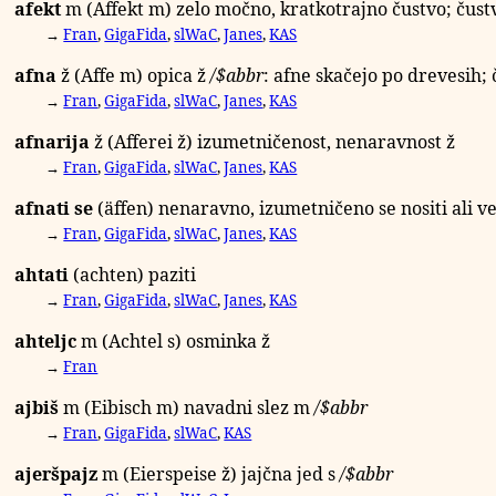
afekt
m
(Affekt
m
) zelo močno, kratkotrajno čustvo; čust
→
Fran
,
GigaFida
,
slWaC
,
Janes
,
KAS
afna
ž
(Affe
m
) opica
ž
/
$abbr
: afne skačejo po drevesih;
→
Fran
,
GigaFida
,
slWaC
,
Janes
,
KAS
afnarija
ž
(Afferei
ž
) izumetničenost, nenaravnost
ž
→
Fran
,
GigaFida
,
slWaC
,
Janes
,
KAS
afnati se
(äffen) nenaravno, izumetničeno se nositi ali vesti
→
Fran
,
GigaFida
,
slWaC
,
Janes
,
KAS
ahtati
(achten) paziti
→
Fran
,
GigaFida
,
slWaC
,
Janes
,
KAS
ahteljc
m
(Achtel
s
) osminka
ž
→
Fran
ajbiš
m
(Eibisch
m
) navadni slez
m
/
$abbr
→
Fran
,
GigaFida
,
slWaC
,
KAS
ajeršpajz
m
(Eierspeise
ž
) jajčna jed
s
/
$abbr