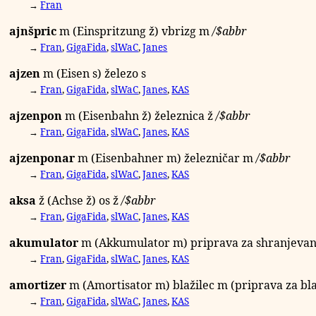
→
Fran
ajnšpric
m
(Einspritzung
ž
) vbrizg
m
/
$abbr
→
Fran
,
GigaFida
,
slWaC
,
Janes
ajzen
m
(Eisen
s
) železo
s
→
Fran
,
GigaFida
,
slWaC
,
Janes
,
KAS
ajzenpon
m
(Eisenbahn
ž
) železnica
ž
/
$abbr
→
Fran
,
GigaFida
,
slWaC
,
Janes
,
KAS
ajzenponar
m
(Eisenbahner
m
) železničar
m
/
$abbr
→
Fran
,
GigaFida
,
slWaC
,
Janes
,
KAS
aksa
ž
(Achse
ž
) os
ž
/
$abbr
→
Fran
,
GigaFida
,
slWaC
,
Janes
,
KAS
akumulator
m
(Akkumulator
m
) priprava za shranjevan
→
Fran
,
GigaFida
,
slWaC
,
Janes
,
KAS
amortizer
m
(Amortisator
m
) blažilec
m
(priprava za bl
→
Fran
,
GigaFida
,
slWaC
,
Janes
,
KAS