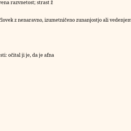
vena razvnetost; strast
ž
 človek z nenaravno, izumetničeno zunanjostjo ali vedenjem, 
: očital ji je, da je afna